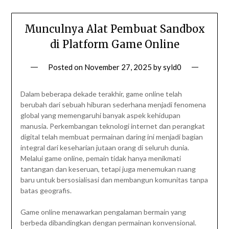
Munculnya Alat Pembuat Sandbox
di Platform Game Online
Posted on
November 27, 2025
by
syld0
Dalam beberapa dekade terakhir, game online telah
berubah dari sebuah hiburan sederhana menjadi fenomena
global yang memengaruhi banyak aspek kehidupan
manusia. Perkembangan teknologi internet dan perangkat
digital telah membuat permainan daring ini menjadi bagian
integral dari keseharian jutaan orang di seluruh dunia.
Melalui game online, pemain tidak hanya menikmati
tantangan dan keseruan, tetapi juga menemukan ruang
baru untuk bersosialisasi dan membangun komunitas tanpa
batas geografis.
Game online menawarkan pengalaman bermain yang
berbeda dibandingkan dengan permainan konvensional.