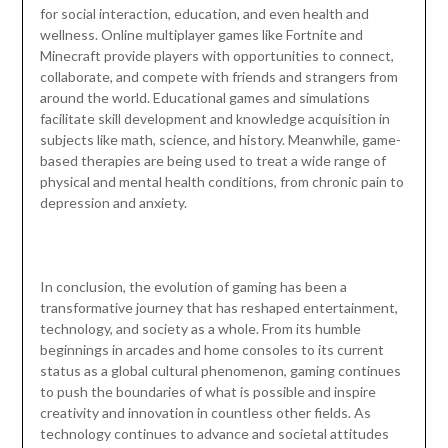
for social interaction, education, and even health and
wellness. Online multiplayer games like Fortnite and
Minecraft provide players with opportunities to connect,
collaborate, and compete with friends and strangers from
around the world. Educational games and simulations
facilitate skill development and knowledge acquisition in
subjects like math, science, and history. Meanwhile, game-
based therapies are being used to treat a wide range of
physical and mental health conditions, from chronic pain to
depression and anxiety.
In conclusion, the evolution of gaming has been a
transformative journey that has reshaped entertainment,
technology, and society as a whole. From its humble
beginnings in arcades and home consoles to its current
status as a global cultural phenomenon, gaming continues
to push the boundaries of what is possible and inspire
creativity and innovation in countless other fields. As
technology continues to advance and societal attitudes