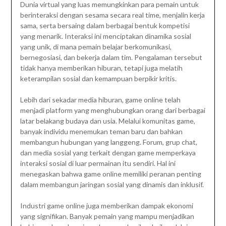
Dunia virtual yang luas memungkinkan para pemain untuk
berinteraksi dengan sesama secara real time, menjalin kerja
sama, serta bersaing dalam berbagai bentuk kompetisi
yang menarik. Interaksi ini menciptakan dinamika sosial
yang unik, di mana pemain belajar berkomunikasi,
bernegosiasi, dan bekerja dalam tim. Pengalaman tersebut
tidak hanya memberikan hiburan, tetapi juga melatih
keterampilan sosial dan kemampuan berpikir kritis.
Lebih dari sekadar media hiburan, game online telah
menjadi platform yang menghubungkan orang dari berbagai
latar belakang budaya dan usia. Melalui komunitas game,
banyak individu menemukan teman baru dan bahkan
membangun hubungan yang langgeng. Forum, grup chat,
dan media sosial yang terkait dengan game memperkaya
interaksi sosial di luar permainan itu sendiri. Hal ini
menegaskan bahwa game online memiliki peranan penting
dalam membangun jaringan sosial yang dinamis dan inklusif.
Industri game online juga memberikan dampak ekonomi
yang signifikan. Banyak pemain yang mampu menjadikan