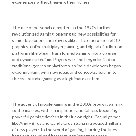
experiences without leaving their homes.
The rise of personal computers in the 1990s further
revolutionized gaming, opening up new possibilities for
game developers and players alike. The emergence of 3D
graphics, online multiplayer gaming, and digital distribution
platforms like Steam transformed gaming into a diverse
and dynamic medium. Players were no longer limited to
traditional genres or platforms, as indie developers began
experimenting with new ideas and concepts, leading to
the rise of indie gaming as a legitimate art form.
The advent of mobile gaming in the 2000s brought gaming
to the masses, with smartphones and tablets becoming
powerful gaming devices in their own right. Casual games
like Angry Birds and Candy Crush Saga introduced millions
of new players to the world of gaming, blurring the lines
between casual and hardcore gaming experiences.