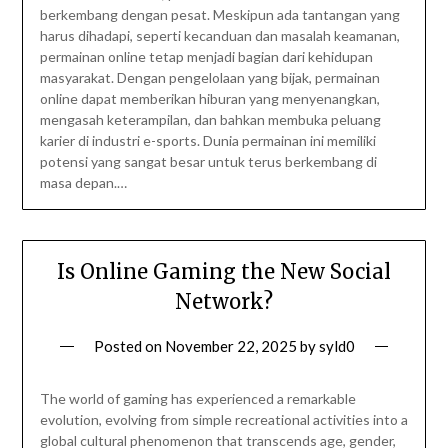
berkembang dengan pesat. Meskipun ada tantangan yang
harus dihadapi, seperti kecanduan dan masalah keamanan,
permainan online tetap menjadi bagian dari kehidupan
masyarakat. Dengan pengelolaan yang bijak, permainan
online dapat memberikan hiburan yang menyenangkan,
mengasah keterampilan, dan bahkan membuka peluang
karier di industri e-sports. Dunia permainan ini memiliki
potensi yang sangat besar untuk terus berkembang di
masa depan.…
Is Online Gaming the New Social
Network?
Posted on
November 22, 2025
by
syld0
The world of gaming has experienced a remarkable
evolution, evolving from simple recreational activities into a
global cultural phenomenon that transcends age, gender,