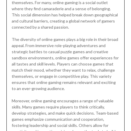
themselves. For many, online gaming is a social outlet
where they find camaraderie and a sense of belonging.
This social dimension has helped break down geographical
and cultural barriers, creating a global network of gamers
connected by a shared passion.
The diversity of online games plays a big role in their broad
appeal. From immersive role-playing adventures and
strategic battles to casual puzzle games and creative
sandbox environments, online games offer experiences for
all tastes and skill levels. Players can choose games that
match their mood, whether they want to relax, challenge
themselves, or engage in competitive play. This variety
ensures that online gaming remains relevant and exciting
to an ever-growing audience.
Moreover, online gaming encourages a range of valuable
skills. Many games require players to think critically,
develop strategies, and make quick decisions. Team-based
games emphasize communication and cooperation,
fostering leadership and social skills. Others allow for