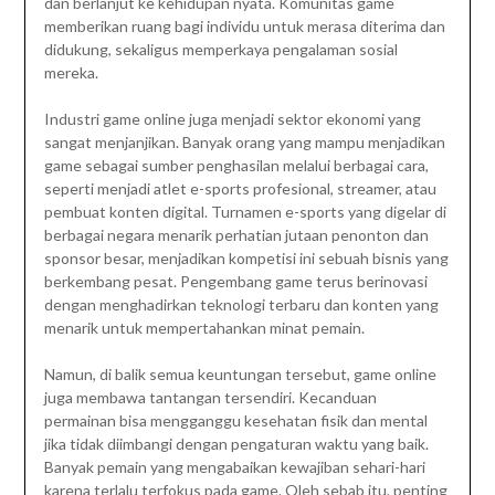
dan berlanjut ke kehidupan nyata. Komunitas game
memberikan ruang bagi individu untuk merasa diterima dan
didukung, sekaligus memperkaya pengalaman sosial
mereka.
Industri game online juga menjadi sektor ekonomi yang
sangat menjanjikan. Banyak orang yang mampu menjadikan
game sebagai sumber penghasilan melalui berbagai cara,
seperti menjadi atlet e-sports profesional, streamer, atau
pembuat konten digital. Turnamen e-sports yang digelar di
berbagai negara menarik perhatian jutaan penonton dan
sponsor besar, menjadikan kompetisi ini sebuah bisnis yang
berkembang pesat. Pengembang game terus berinovasi
dengan menghadirkan teknologi terbaru dan konten yang
menarik untuk mempertahankan minat pemain.
Namun, di balik semua keuntungan tersebut, game online
juga membawa tantangan tersendiri. Kecanduan
permainan bisa mengganggu kesehatan fisik dan mental
jika tidak diimbangi dengan pengaturan waktu yang baik.
Banyak pemain yang mengabaikan kewajiban sehari-hari
karena terlalu terfokus pada game. Oleh sebab itu, penting