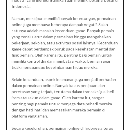
industri yang menguntungkan dan memiliki potensi besar di
Indonesia.
Namun, meskipun memiliki banyak keuntungan, permainan
online juga membawa beberapa dampak negatif. Salah
satunya adalah masalah kecanduan game. Banyak pemain
yang terlalu larut dalam permainan hingga mengabaikan
pekerjaan, sekolah, atau aktivitas sosial lainnya. Kecanduan
game dapat berdampak buruk pada kesehatan mental dan
fisik pemain. Oleh karena itu, penting bagi pemain untuk
memiliki kontrol diri dan membatasi waktu bermain agar
tidak mengganggu keseimbangan hidup mereka.
Selain kecanduan, aspek keamanan juga menjadi perhatian
dalam permainan online. Banyak kasus penipuan dan
peretasan yang terjadi, terutama dalam transaksi jual beli
item atau akun dalam game. Oleh karena itu, sangat
penting bagi pemain untuk menjaga data pribadi mereka
dengan hati-hati dan memastikan mereka bermain di
platform yang aman.
Secara keseluruhan, permainan online di Indonesia terus