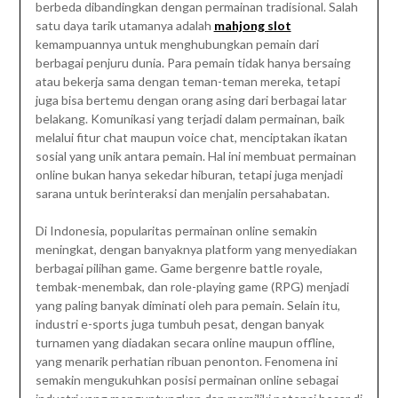
berbeda dibandingkan dengan permainan tradisional. Salah
satu daya tarik utamanya adalah
mahjong slot
kemampuannya untuk menghubungkan pemain dari
berbagai penjuru dunia. Para pemain tidak hanya bersaing
atau bekerja sama dengan teman-teman mereka, tetapi
juga bisa bertemu dengan orang asing dari berbagai latar
belakang. Komunikasi yang terjadi dalam permainan, baik
melalui fitur chat maupun voice chat, menciptakan ikatan
sosial yang unik antara pemain. Hal ini membuat permainan
online bukan hanya sekedar hiburan, tetapi juga menjadi
sarana untuk berinteraksi dan menjalin persahabatan.
Di Indonesia, popularitas permainan online semakin
meningkat, dengan banyaknya platform yang menyediakan
berbagai pilihan game. Game bergenre battle royale,
tembak-menembak, dan role-playing game (RPG) menjadi
yang paling banyak diminati oleh para pemain. Selain itu,
industri e-sports juga tumbuh pesat, dengan banyak
turnamen yang diadakan secara online maupun offline,
yang menarik perhatian ribuan penonton. Fenomena ini
semakin mengukuhkan posisi permainan online sebagai